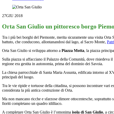
27
GIU 2018
Orta San Giulio un pittoresco borgo Piem
Tra i più bei borghi del Piemonte, merita sicuramente una visita Orta S
battuto, che conducono, allontanandosi dal lago, al Sacro Monte,
Pat
Orta San Giulio si sviluppa attorno a
Piazza Motta
, la piazza princip
Sulla piazza si affacciano il Palazzo della Comunità, dove risiedeva il 
regione era gestita in autonomia, prima del dominio dei Savoia.
La chiesa parrocchiale di Santa Maria Assunta, edificata intorno al XVII
principali del luogo.
Tra le vie ripide e tortuose della cittadina, si possono incontrare va
considerata la più antica costruzione di Orta.
Ma non mancano ricche e sfarzose dimore ottocentesche, soprattutto sul l
fioriti completano un quadro idilliaco.
A completare Orta San Giulio è l’omonima
isola di San Giulio
, a ci