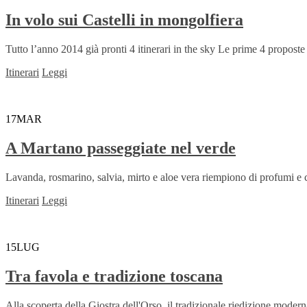
In volo sui Castelli in mongolfiera
Tutto l’anno 2014 già pronti 4 itinerari in the sky Le prime 4 proposte 
Itinerari
Leggi
17
MAR
A Martano passeggiate nel verde
Lavanda, rosmarino, salvia, mirto e aloe vera riempiono di profumi e c
Itinerari
Leggi
15
LUG
Tra favola e tradizione toscana
Alla scoperta della Giostra dell'Orso, il tradizionale riedizione moderna d