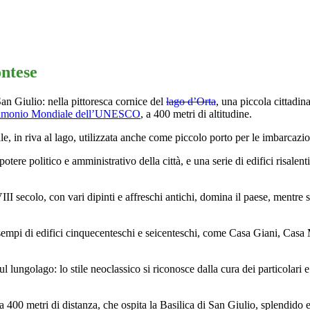
ontese
an Giulio: nella pittoresca cornice del
lago d’Orta
, una piccola cittadin
rimonio Mondiale dell’UNESCO
, a 400 metri di altitudine.
ale, in riva al lago, utilizzata anche come piccolo porto per le imbarcazion
potere politico e amministrativo della città, e una serie di edifici risale
I secolo, con vari dipinti e affreschi antichi, domina il paese, mentre sa
ri esempi di edifici cinquecenteschi e seicenteschi, come Casa Giani, Ca
ungolago: lo stile neoclassico si riconosce dalla cura dei particolari e da
rca 400 metri di distanza, che ospita la Basilica di San Giulio, splendid