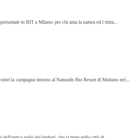
presentate in BIT a Milano: per chi ama la natura ed i ritmi...
olori la campagna intorno al Naturalis Bio Resort di Martano nel...
ell'antico palio dei berberi, che si tiene nella città di...