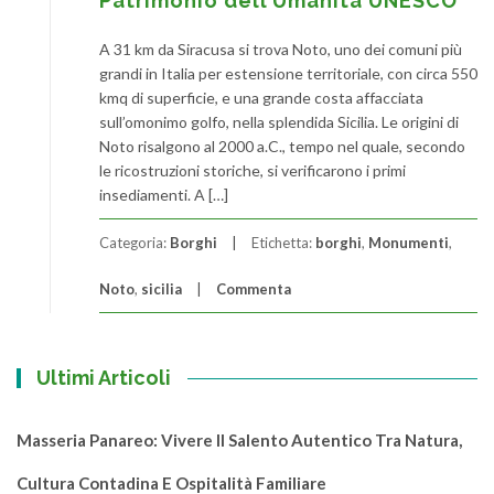
Patrimonio dell’Umanità UNESCO
A 31 km da Siracusa si trova Noto, uno dei comuni più
grandi in Italia per estensione territoriale, con circa 550
kmq di superficie, e una grande costa affacciata
sull’omonimo golfo, nella splendida Sicilia. Le origini di
Noto risalgono al 2000 a.C., tempo nel quale, secondo
le ricostruzioni storiche, si verificarono i primi
insediamenti. A […]
Categoria:
Borghi
Etichetta:
borghi
,
Monumenti
,
Noto
,
sicilia
Commenta
Ultimi Articoli
Masseria Panareo: Vivere Il Salento Autentico Tra Natura,
Cultura Contadina E Ospitalità Familiare