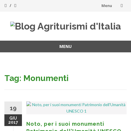
Skip
Menu
to
content
MENU
Skip
to
content
Tag:
Monumenti
19
GIU
2017
Noto, per i suoi monumenti