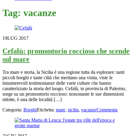
Tag:
vacanze
19
LUG 2017
Cefalù: promontorio roccioso che scende
sul mare
Tra mare e storia, la Sicilia è una regione tutta da esplorare: tanti
piccoli borghi e tante città che meritano una visita, viste le
innumerevoli testimonianze delle varie culture che hanno
caratterizzato la storia del luogo. Cefalù, in provincia di Palermo,
sorge su un promontorio roccioso: nonostante le sue dimensioni
ridotte, è una delle località […]
Categoria:
Borghi
Etichetta:
mare
,
sicilia
,
vacanze
Commenta
21
GIU 2017