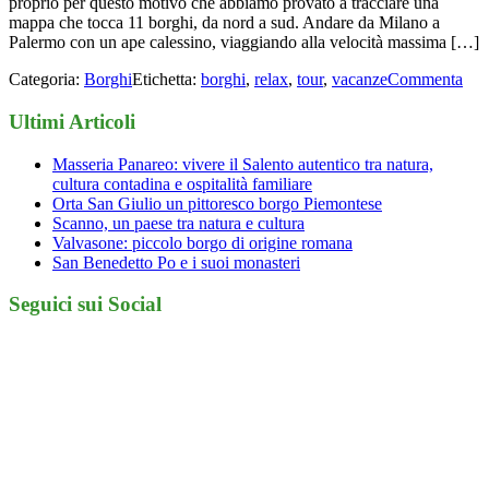
proprio per questo motivo che abbiamo provato a tracciare una
mappa che tocca 11 borghi, da nord a sud. Andare da Milano a
Palermo con un ape calessino, viaggiando alla velocità massima […]
Categoria:
Borghi
Etichetta:
borghi
,
relax
,
tour
,
vacanze
Commenta
Ultimi Articoli
Masseria Panareo: vivere il Salento autentico tra natura,
cultura contadina e ospitalità familiare
Orta San Giulio un pittoresco borgo Piemontese
Scanno, un paese tra natura e cultura
Valvasone: piccolo borgo di origine romana
San Benedetto Po e i suoi monasteri
Seguici sui Social